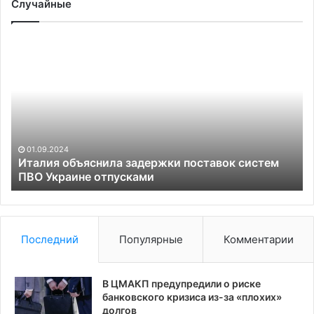
Случайные
Италия
Зе
объяснила
за
задержки
об
поставок
ис
систем
пе
ПВО
ук
Украине
ба
отпусками
ра
01.09.2024
Италия объяснила задержки поставок систем
ПВО Украине отпусками
Последний
Популярные
Комментарии
В ЦМАКП предупредили о риске
банковского кризиса из-за «плохих»
долгов