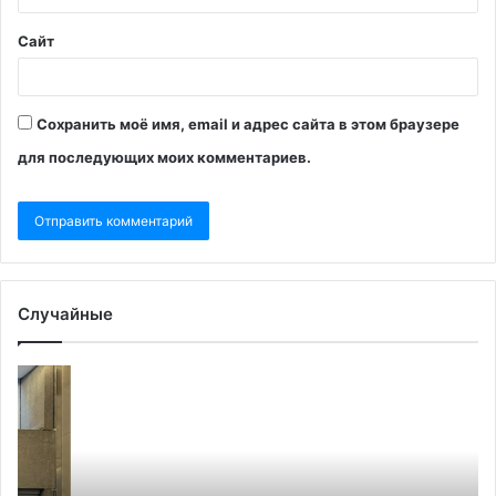
Сайт
Сохранить моё имя, email и адрес сайта в этом браузере
для последующих моих комментариев.
Случайные
Украинские
Ба
греко-
ра
католики
пр
отклонили
в
идею
Гр
папы
за