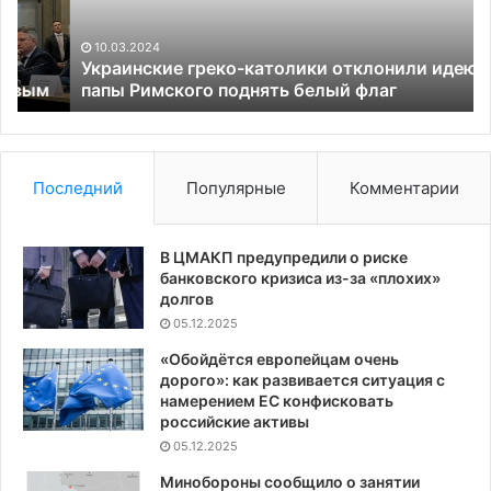
Римского
об
поднять
ин
10.03.2024
белый
Украинские греко-католики отклонили идею
флаг
папы Римского поднять белый флаг
Последний
Популярные
Комментарии
В ЦМАКП предупредили о риске
банковского кризиса из-за «плохих»
долгов
05.12.2025
«Обойдётся европейцам очень
дорого»: как развивается ситуация с
намерением ЕС конфисковать
российские активы
05.12.2025
Минобороны сообщило о занятии