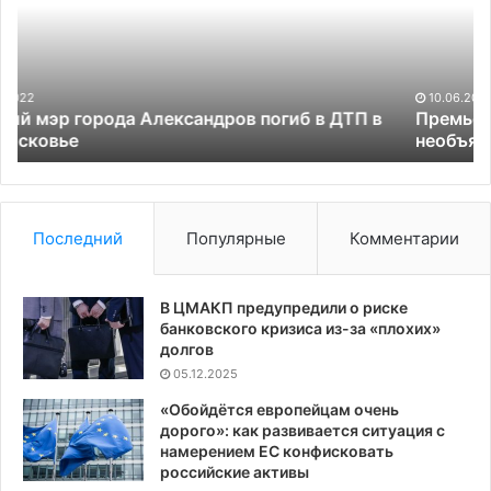
в
Киев
с
необъявленным
визитом
10.06.2023
ТП в
Премьер Канады приехал в Киев с
необъявленным визитом
Последний
Популярные
Комментарии
В ЦМАКП предупредили о риске
банковского кризиса из-за «плохих»
долгов
05.12.2025
«Обойдётся европейцам очень
дорого»: как развивается ситуация с
намерением ЕС конфисковать
российские активы