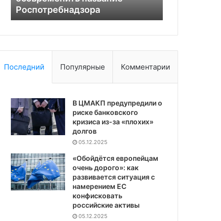
надзора
вертолета президента Ира
Ирана
Последний
Популярные
Комментарии
В ЦМАКП предупредили о
риске банковского
кризиса из-за «плохих»
долгов
05.12.2025
«Обойдётся европейцам
очень дорого»: как
развивается ситуация с
намерением ЕС
конфисковать
российские активы
05.12.2025