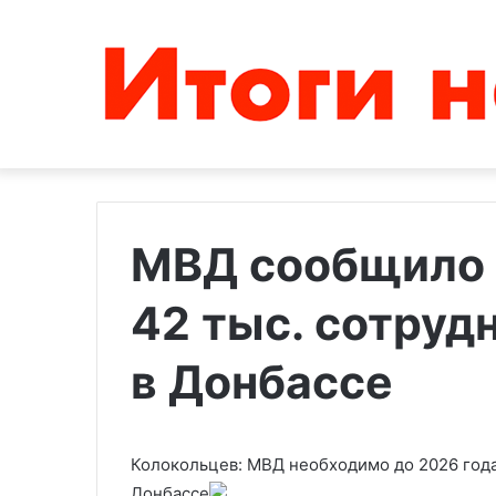
МВД сообщило 
42 тыс. сотруд
Как
эксперты
оценивают
в Донбассе
перспективы
саммита
США
15.08.2025
и
Колокольцев: МВД необходимо до 2026 года 
Как эксперты оценивают
России
перспективы саммита США и
Донбассе
на