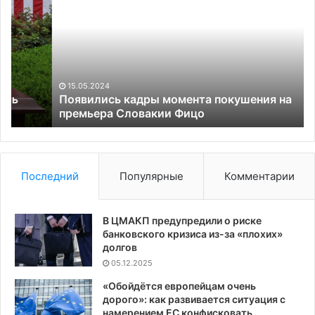
момента
со
покушения
ан
на
О
премьера
дл
Словакии
ни
Фицо
15.05.2024
Появились кадры момента покушения на
премьера Словакии Фицо
Последний
Популярные
Комментарии
В ЦМАКП предупредили о риске
банковского кризиса из-за «плохих»
долгов
05.12.2025
«Обойдётся европейцам очень
дорого»: как развивается ситуация с
намерением ЕС конфисковать