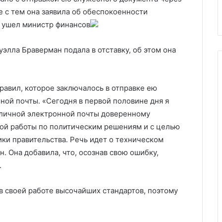
против Израиля
Донбассу и армии
Донбассу
е с тем она заявила об обеспокоенности
и
у ушел министр финансов
армии
элла Браверман подала в отставку, об этом она
авил, которое заключалось в отправке ею
ной почты. «Сегодня в первой половине дня я
 личной электронной почты доверенному
ой работы по политическим решениям и с целью
и правительства. Речь идет о техническом
. Она добавила, что, осознав свою ошибку,
.
в своей работе высочайших стандартов, поэтому