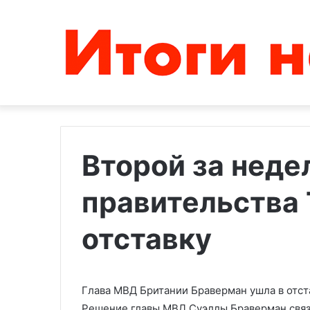
Второй за неде
правительства 
«Оказать
давление
на
отставку
правительства
и
18.10.2023
страны»:
«Оказать давл
«Хезболла»
Глава МВД Британии Браверман ушла в отст
правительства
объявила
«Хезболла» об
Решение главы МВД Суэллы Браверман связ
среду