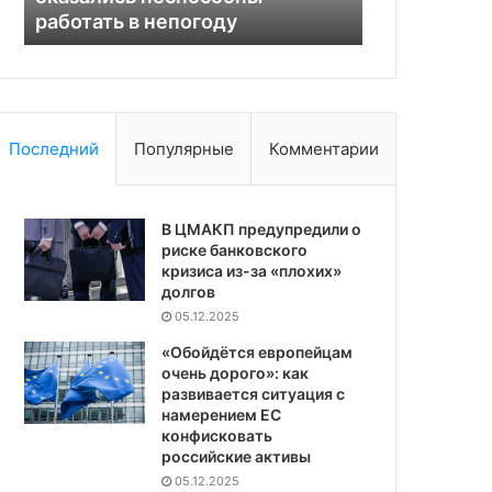
работать в непогоду
конфликт
непогоду
как
развивается
палестино-
израильский
конфликт
Последний
Популярные
Комментарии
В ЦМАКП предупредили о
риске банковского
кризиса из-за «плохих»
долгов
05.12.2025
«Обойдётся европейцам
очень дорого»: как
развивается ситуация с
намерением ЕС
конфисковать
российские активы
05.12.2025