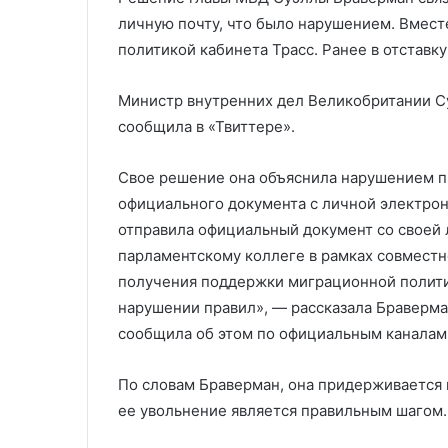
«днём гнева» 
«днём
личную почту, что было нарушением. Вмест
гнева»
политикой кабинета Трасс. Ранее в отставк
против
Израиля
Министр внутренних дел Великобритании Су
сообщила в «Твиттере».
Свое решение она объяснила нарушением пр
официального документа с личной электрон
отправила официальный документ со своей
парламентскому коллеге в рамках совместн
получения поддержки миграционной политик
нарушении правил», — рассказала Браверман
сообщила об этом по официальным каналам
По словам Браверман, она придерживается 
ее увольнение является правильным шагом.