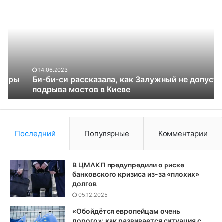
би-
на
си
«б
рассказала,
тр
как
С
Залужный
на
не
п
допустил
Ук
14.06.2023
подрыва
пр
ы
Би-би-си рассказала, как Залужный не допустил
мостов
подрыва мостов в Киеве
Ба
в
Киеве
Последний
Популярные
Комментарии
В ЦМАКП предупредили о риске
банковского кризиса из-за «плохих»
долгов
05.12.2025
«Обойдётся европейцам очень
дорого»: как развивается ситуация с