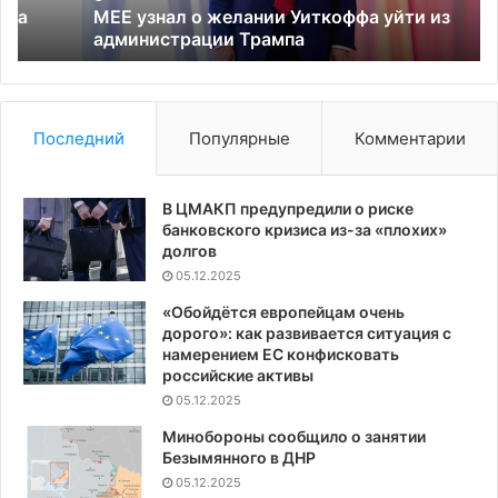
Трампа
MEE узнал о желании Уиткоффа уйти из
администрации Трампа
Последний
Популярные
Комментарии
В ЦМАКП предупредили о риске
банковского кризиса из-за «плохих»
долгов
05.12.2025
«Обойдётся европейцам очень
дорого»: как развивается ситуация с
намерением ЕС конфисковать
российские активы
05.12.2025
Минобороны сообщило о занятии
Безымянного в ДНР
05.12.2025