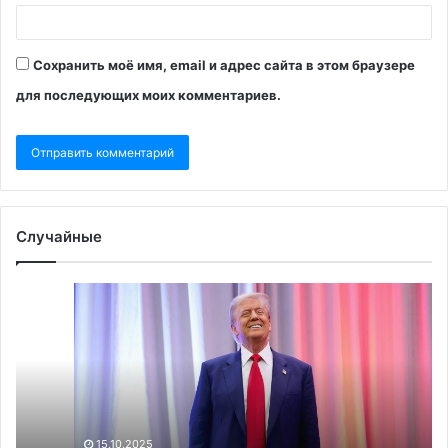
Сохранить моё имя, email и адрес сайта в этом браузере
для последующих моих комментариев.
Случайные
MEE
Ит
узнал
пе
о
10
желании
дн
Уиткоффа
вт
уйти
пр
из
Тр
администрации
Ин
15.10.2025