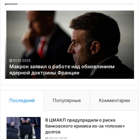
Макрон
Ш
заявил
ра
о
о
работе
пр
над
С
обновлением
о
ядерной
та
доктрины
сд
01.10.2025
Франции
по
Макрон заявил о работе над обновлением
ядерной доктрины Франции
га
Последний
Популярные
Комментарии
В ЦМАКП предупредили о риске
банковского кризиса из-за «плохих»
долгов
05.12.2025