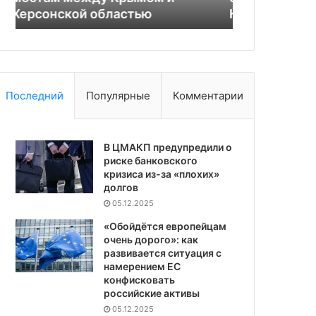
КНДР и Вьетнамом
нападение
и
Вьетнамом
Последний
Популярные
Комментарии
В ЦМАКП предупредили о
риске банковского
кризиса из-за «плохих»
долгов
05.12.2025
«Обойдётся европейцам
очень дорого»: как
развивается ситуация с
намерением ЕС
конфисковать
российские активы
05.12.2025