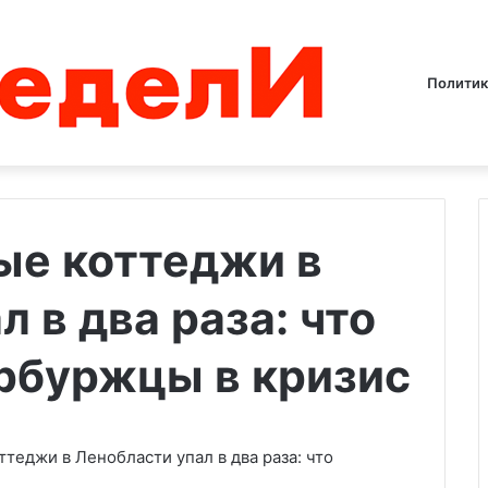
Политик
ые коттеджи в
 в два раза: что
ВСУ
подтвердили
удары
рбуржцы в кризис
по
мостам
между
06.08.2023
Крымом
теджи в Ленобласти упал в два раза: что
нал о плане
ВСУ подтвердили удары по
и
ть свои позиции в
мостам между Крымом и
Херсонской