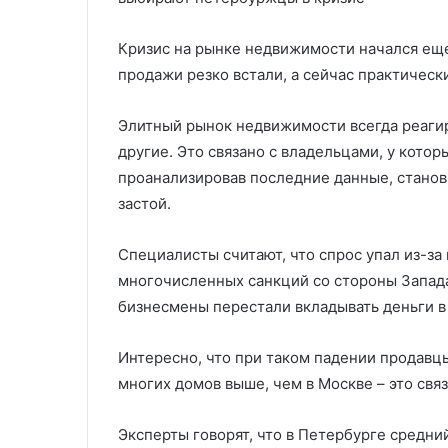
зимой до 4 часов в день
суде по Каша
часов
суде
в
по
Кризис на рынке недвижимости начался еще
день
Кашагану
продажи резко встали, а сейчас практически
Элитный рынок недвижимости всегда реаги
другие. Это связано с владельцами, у котор
проанализировав последние данные, станов
застой.
Специалисты считают, что спрос упал из-за
многочисленных санкций со стороны Запада
бизнесмены перестали вкладывать деньги 
Интересно, что при таком падении продавцы
многих домов выше, чем в Москве – это связ
Эксперты говорят, что в Петербурге средни