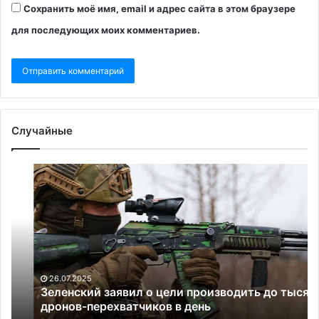
Сохранить моё имя, email и адрес сайта в этом браузере
для последующих моих комментариев.
Случайные
Зеленский
Ге
заявил
Н
о
на
цели
дв
производить
сц
до
дл
тысячи
Ук
дронов-
26.07.2025
перехватчиков
Зеленский заявил о цели производить до тысячи
в
дронов-перехватчиков в день