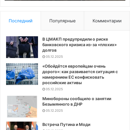
день
Последний
Популярные
Комментарии
В ЦМАКП предупредили о риске
банковского кризиса из-за «плохих»
долгов
05.12.2025
«Обойдётся европейцам очень
дорого»: как развивается ситуация с
намерением ЕС конфисковать
российские активы
05.12.2025
Минобороны сообщило о занятии
Безымянного в ДНР
05.12.2025
Встреча Путина и Моди