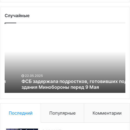
Случайные
ФСБ
Ук
задержала
пе
подростков,
С
готовивших
сп
поджог
це
здания
дл
Минобороны
уд
перед
по
22.05.2025
9
те
ФСБ задержала подростков, готовивших поджог
Мая
здания Минобороны перед 9 Мая
Ро
Последний
Популярные
Комментарии