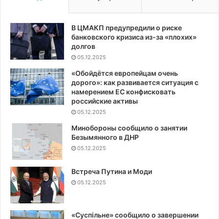
США
В ЦМАКП предупредили о риске
банковского кризиса из-за «плохих»
долгов
05.12.2025
«Обойдётся европейцам очень
дорого»: как развивается ситуация с
намерением ЕС конфисковать
российские активы
05.12.2025
Минобороны сообщило о занятии
Безымянного в ДНР
05.12.2025
Встреча Путина и Моди
05.12.2025
«Суспiльне» сообщило о завершении