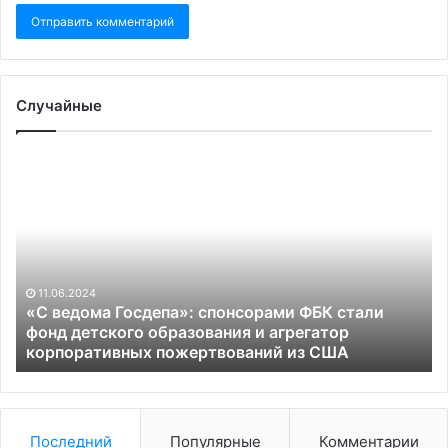
Случайные
«С
Па
ведома
от
Госдепа»:
де
спонсорами
дл
ФБК
Ро
стали
ка
фонд
«в
11.06.2024
детского
ме
«С ведома Госдепа»: спонсорами ФБК стали
образования
фонд детского образования и агрегатор
и
корпоративных пожертвований из США
агрегатор
корпоративных
пожертвований
из
Последний
Популярные
Комментарии