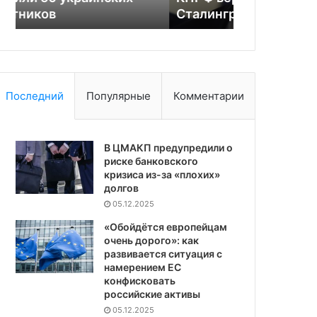
Сталинград
личность с
Последний
Популярные
Комментарии
В ЦМАКП предупредили о
риске банковского
кризиса из-за «плохих»
долгов
05.12.2025
«Обойдётся европейцам
очень дорого»: как
развивается ситуация с
намерением ЕС
конфисковать
российские активы
05.12.2025