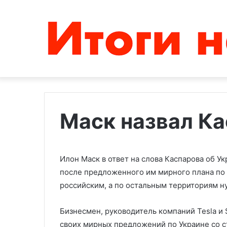
Маск назвал К
Число
В
погибших
занятых
Илон Маск в ответ на слова Каспарова об У
в
Украиной
после предложенного им мирного плана по 
результате
районах
терактов
Херсонской
российским, а по остальным территориям 
в
области
24.06.2024
15.09.2023
Дагестане
начали
Бизнесмен, руководитель компаний Tesla и 
Число погибших в результате
В занятых Укр
выросло
частичную
своих мирных предложений по Украине со 
терактов в Дагестане выросло
Херсонской об
до
эвакуацию