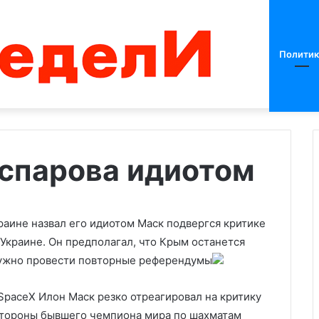
Политик
аспарова идиотом
Над
Россией
краине назвал его идиотом
Маск подвергся критике
за
Украине. Он предполагал, что Крым останется
ночь
уничтожили
нужно провести повторные референдумы
50
26.06.2025
украинских
SpaceX Илон Маск резко отреагировал на критику
аиной районах
Над Россией за ночь
беспилотников
стороны бывшего чемпиона мира по шахматам
ласти начали
уничтожили 50 украинских