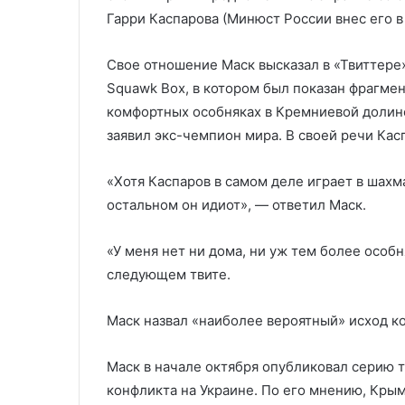
до 20
частичную эв
20
Гарри Каспарова (Минюст России внес его в
Свое отношение Маск высказал в «Твиттере
Squawk Box, в котором был показан фрагмен
комфортных особняках в Кремниевой долине
заявил экс-чемпион мира. В своей речи Кас
«Хотя Каспаров в самом деле играет в шахма
остальном он идиот», — ответил Маск.
«У меня нет ни дома, ни уж тем более особ
следующем твите.
Маск назвал «наиболее вероятный» исход к
Маск в начале октября опубликовал серию т
конфликта на Украине. По его мнению, Крым