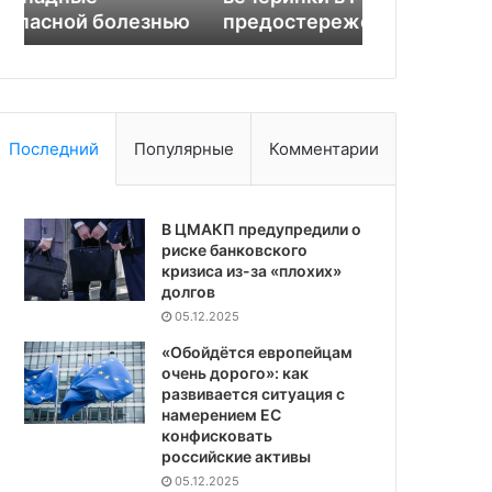
ю
предостережения
обороны
предостережения
Последний
Популярные
Комментарии
В ЦМАКП предупредили о
риске банковского
кризиса из-за «плохих»
долгов
05.12.2025
«Обойдётся европейцам
очень дорого»: как
развивается ситуация с
намерением ЕС
конфисковать
российские активы
05.12.2025