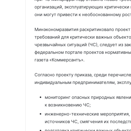
Украины
Ставрополье в
ВОВ
организаций, эксплуатирующих критически 
они могут привести к необоснованному рос
Минэкономразвития раскритиковало проект
требований для критически важных объекто
чрезвычайных ситуаций (ЧС), следует из за
федеральном портале проектов нормативных
газета «Коммерсантъ».
Согласно проекту приказа, среди перечисл
индивидуальным предпринимателям, экспл
мониторинг опасных природных явлени
к возникновению ЧС;
инженерно-технические мероприятия,
источников ЧС, смягчения их последст
подготовка критически важных объектов