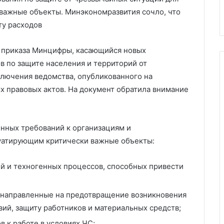
 годы ВОВ
настроения опасной болезнь
важные объекты. Минэкономразвития сочло, что
ту расходов
 приказа Минцифры, касающийся новых
в по защите населения и территорий от
ключения ведомства, опубликованного на
 правовых актов. На документ обратила внимание
енных требований к организациям и
уатирующим критически важные объекты:
й и техногенных процессов, способных привести
 направленные на предотвращение возникновения
вий, защиту работников и материальных средств;
 к работе в условиях ЧС;