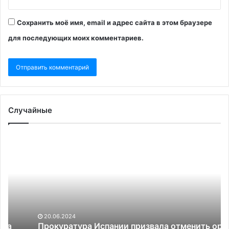
Сохранить моё имя, email и адрес сайта в этом браузере
для последующих моих комментариев.
Случайные
Прокуратура
Тр
Испании
за
призвала
Пу
отменить
чт
ордер
не
на
зн
арест
о
экс-
пл
20.06.2024
главы
Ук
Прокуратура Испании призвала отменить ордер