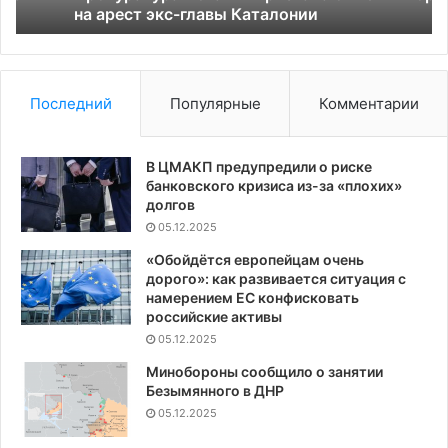
Каталонии
на арест экс-главы Каталонии
ат
аэ
Последний
Популярные
Комментарии
В ЦМАКП предупредили о риске
банковского кризиса из-за «плохих»
долгов
05.12.2025
«Обойдётся европейцам очень
дорого»: как развивается ситуация с
намерением ЕС конфисковать
российские активы
05.12.2025
Минобороны сообщило о занятии
Безымянного в ДНР
05.12.2025