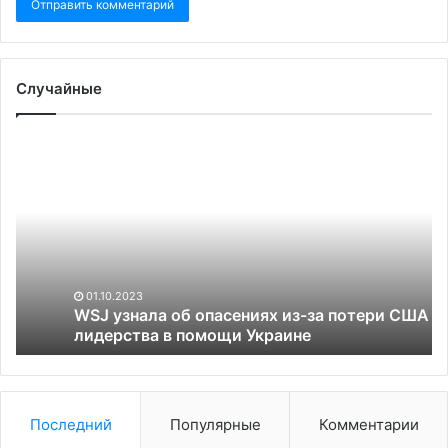
Случайные
WSJ
Ка
узнала
«в
об
ка
опасениях
по
из-
на
за
вс
потери
вы
США
в
01.10.2023
лидерства
Ме
WSJ узнала об опасениях из-за потери США
в
лидерства в помощи Украине
помощи
Украине
Последний
Популярные
Комментарии