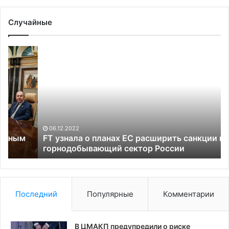
Случайные
FT
Бе
узнала
ат
о
то
планах
эн
ЕС
об
расширить
по
санкции
Са
на
06.12.2022
горнодобывающий
FT узнала о планах ЕС расширить санкции на
сектор
горнодобывающий сектор России
России
Последний
Популярные
Комментарии
В ЦМАКП предупредили о риске