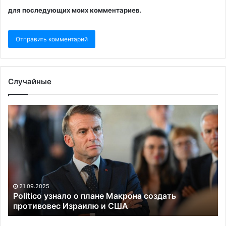
для последующих моих комментариев.
Случайные
Politico
Ка
узнало
по
о
пр
плане
Ф
Макрона
в
создать
сп
противовес
с
Израилю
ав
21.09.2025
и
«У
Politico узнало о плане Макрона создать
США
противовес Израилю и США
о
су