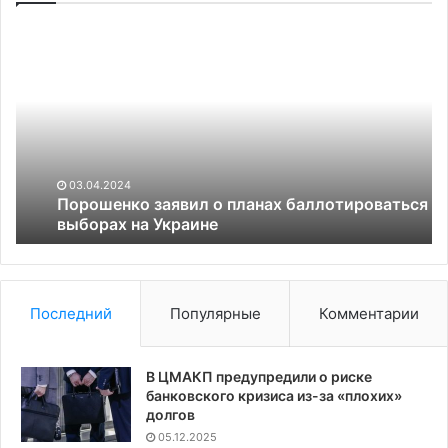
Порошенко
Пр
заявил
Ук
о
ра
планах
о
баллотироваться
«н
на
по
выборах
на
03.04.2024
Украине
Порошенко заявил о планах баллотироваться на
выборах на Украине
Последний
Популярные
Комментарии
В ЦМАКП предупредили о риске
банковского кризиса из-за «плохих»
долгов
05.12.2025