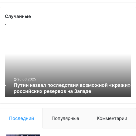
Случайные
Путин
Бе
назвал
на
последствия
ус
возможной
дл
«кражи»
за
российских
ко
резервов
на
на
Ук
26.06.2025
Западе
за
-
Путин назвал последствия возможной «кражи»
российских резервов на Западе
90
дн
Последний
Популярные
Комментарии