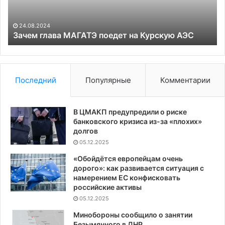
выборах
в
02.08.2024
Венесуэле
США признали победу оппозиционного
скую АЭС
кандидата на выборах в Венесуэле
Последний
Популярные
Комментарии
В ЦМАКП предупредили о риске
банковского кризиса из-за «плохих»
долгов
05.12.2025
«Обойдётся европейцам очень
дорого»: как развивается ситуация с
намерением ЕС конфисковать
российские активы
05.12.2025
Минобороны сообщило о занятии
Безымянного в ДНР