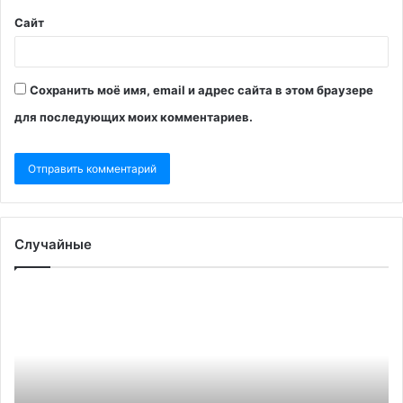
Сайт
Сохранить моё имя, email и адрес сайта в этом браузере
для последующих моих комментариев.
Случайные
США
признали
победу
оппозиционного
кандидата
на