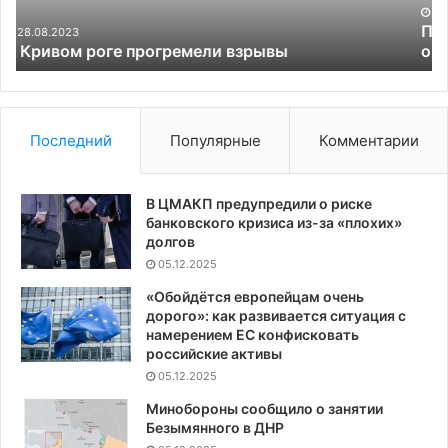
Council
05.06.2025
Прокуратура признала нежелательным
организатора IELTS The British Council
Последний
Популярные
Комментарии
В ЦМАКП предупредили о риске
банковского кризиса из-за «плохих»
долгов
05.12.2025
«Обойдётся европейцам очень
дорого»: как развивается ситуация с
намерением ЕС конфисковать
российские активы
05.12.2025
Минобороны сообщило о занятии
Безымянного в ДНР