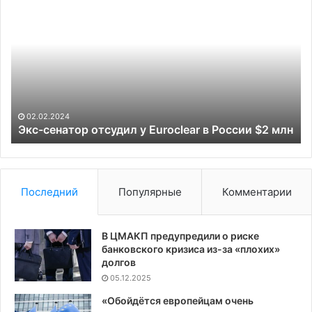
сенатор
не
отсудил
из
у
ко
Euroclear
Rh
в
пе
России
Ук
$2
до
млн
20
и
02.02.2024
Экс-сенатор отсудил у Euroclear в России $2 млн
Б
Ma
до
ко
го
Последний
Популярные
Комментарии
В ЦМАКП предупредили о риске
банковского кризиса из-за «плохих»
долгов
05.12.2025
«Обойдётся европейцам очень