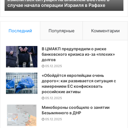
в
случае начала операции Израиля в Рафахе
случае
начала
операции
Израиля
Последний
Популярные
Комментарии
в
Рафахе
В ЦМАКП предупредили о риске
банковского кризиса из-за «плохих»
долгов
05.12.2025
«Обойдётся европейцам очень
дорого»: как развивается ситуация с
намерением ЕС конфисковать
российские активы
05.12.2025
Минобороны сообщило о занятии
Безымянного в ДНР
05.12.2025