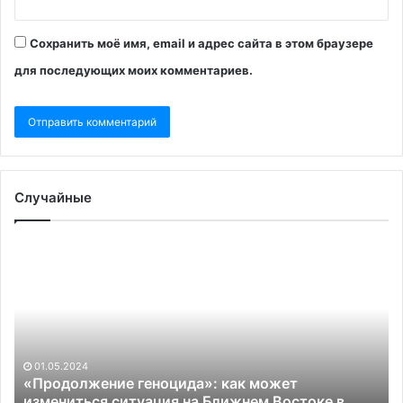
Сохранить моё имя, email и адрес сайта в этом браузере
для последующих моих комментариев.
Случайные
«Продолжение
М
геноцида»:
пр
как
ин
может
Га
измениться
Ти
ситуация
на
01.05.2024
Ближнем
«Продолжение геноцида»: как может
Востоке
измениться ситуация на Ближнем Востоке в