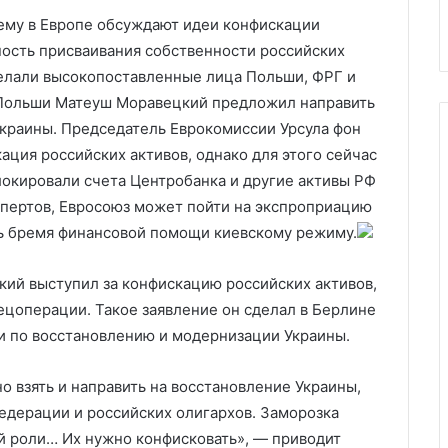
Украины
ударов
ударов
ему в Европе обсуждают идеи конфискации
ость присваивания собственности российских
делали высокопоставленные лица Польши, ФРГ и
 Польши Матеуш Моравецкий предложил направить
краины. Председатель Еврокомиссии Урсула фон
ация российских активов, однако для этого сейчас
локировали счета Центробанка и другие активы РФ
спертов, Евросоюз может пойти на экспроприацию
ть бремя финансовой помощи киевскому режиму.
й выступил за конфискацию российских активов,
цоперации. Такое заявление он сделал в Берлине
 по восстановлению и модернизации Украины.
о взять и направить на восстановление Украины,
едерации и российских олигархов. Заморозка
ой роли… Их нужно конфисковать», — приводит