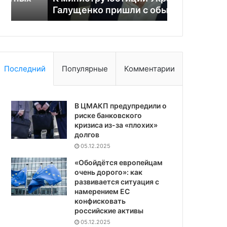
Галущенко пришли с обысками
урана из Ро
Последний
Популярные
Комментарии
В ЦМАКП предупредили о
риске банковского
кризиса из-за «плохих»
долгов
05.12.2025
«Обойдётся европейцам
очень дорого»: как
развивается ситуация с
намерением ЕС
конфисковать
российские активы
05.12.2025