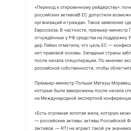
и Нагасаки
мошенники с 
Нагасаки
Украины
«Переход к откровенному рейдерству»: поч
российских активовВ ЕС допустили возможн
организаций и граждан. Такое заявление с
Евросоюза. В частности, премьер-министр
отчуждённые у РФ средства на поддержку У
дер Ляйен отметила, что цель ЕС — конфиск
нет правовой основы. Западные страны заб
после начала спецоперации. По мнению эк
российской собственности, чтобы облегчи
Премьер-министр Польши Матеуш Моравецки
которые были заморожены после начала спе
на Международной экспертной конференции
«Есть огромная золотая жила, которую можн
— российские активы: активы Российской Ф
(активов. — RT) не играет такой уж значим