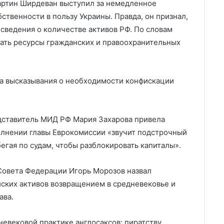
артин Ширдеван выступил за немедленное
твенности в пользу Украины. Правда, он признал,
 сведения о количестве активов РФ. По словам
вать ресурсы гражданских и правоохранительных
на высказывания о необходимости конфискации
дставитель МИД РФ Мария Захарова привела
полнении главы Еврокомиссии «звучит подстрочный
бегая по судам, чтобы разблокировать капиталы».
Совета Федерации Игорь Морозов назвал
ских активов возвращением в средневековье и
ава.
евековой практике англосаксов: пиратству,