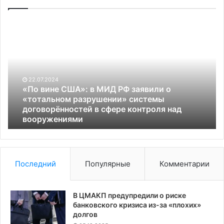
«По
«Т
вине
па
США»:
Тр
в
по
МИД
на
РФ
Ук
22.07.2024
заявили
по
«По вине США»: в МИД РФ заявили о
о
пе
«тотальном разрушении» системы
«тотальном
мн
договорённостей в сфере контроля над
разрушении»
вооружениями
о
системы
п
договорённостей
ей
в
сфере
Последний
Популярные
Комментарии
контроля
над
вооружениями
В ЦМАКП предупредили о риске
банковского кризиса из-за «плохих»
долгов