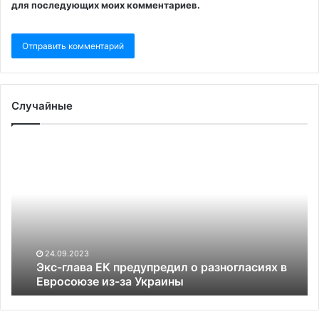
для последующих моих комментариев.
Случайные
Экс-
В
глава
ка
ЕК
ре
предупредил
це
о
на
разногласиях
жи
в
вы
Евросоюзе
а
24.09.2023
из-
в
Экс-глава ЕК предупредил о разногласиях в
за
Евросоюзе из-за Украины
ка
Украины
уп
Ин