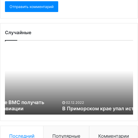
Случайные
В
Приморском
крае
упал
истребитель
МиГ-31
02.12.2022
В Приморском крае упал истребитель МиГ-31
Последний
Популярные
Комментарии