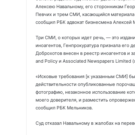
Палестины
Байденом дел
с
Алексею Навальному, его сторонникам Геор
Байденом
Певчих и трем СМИ, касающийся материала
делу
сообщил РБК адвокат бизнесмена Алексей 
Три СМИ, о которых идет речь, — это издан
иноагентов, Генпрокуратура признала его 
Доброхотов внесен в реестр иноагентов и зао
and Policy и Associated Newspapers Limited 
«Исковые требования [к указанным СМИ] б
действительности опубликованные порочащи
фотографию, незаконное использование кот
моего доверителя, и разместить опроверж
сообщил РБК Мельников.
Суд отказал Навальному в жалобах на пере