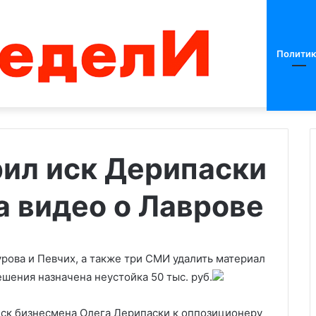
Политик
рил иск Дерипаски
а видео о Лаврове
Как
удалось
ограбить
Лувр
на
урова и Певчих, а также три СМИ удалить материал
€88
шения назначена неустойка 50 тыс. руб.
млн.
 отказе Минюста
Карта
04.11.2025
иск бизнесмена Олега Дерипаски к оппозиционеру
к связанному с
Как удалось ограбить Лувр на