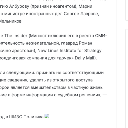
у
€88 млн. Карта
гию Албурову (признан иноагентом), Марии
 о министре иностранных дел Сергее Лаврове,
Мельников.
ие The Insider (Минюст включил его в реестр СМИ-
деятельность нежелательной, главред Роман
чно арестован), New Lines Institute for Strategy
(холдинговая компания для «дочек» Daily Mail).
ыли следующими: признать не соответствующими
е сведения, удалить из открытого доступа
орой является вмешательством в частную жизнь
ение в форме информации о судебном решении», —
вод в ШИЗО
Политика