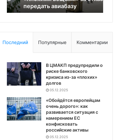
передать авиабазу
миротворца
Последний
Популярные
Комментарии
В ЦМАКП предупредили о
риске банковского
кризиса из-за «плохих»
долгов
05.12.2025
«Обойдётся европейцам
очень дорого»: как
развивается ситуация с
намерением ЕС
конфисковать
российские активы
05.12.2025