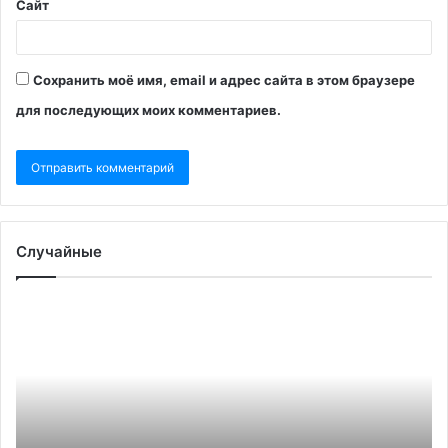
Сайт
Сохранить моё имя, email и адрес сайта в этом браузере
для последующих моих комментариев.
Случайные
Эксперты
В
оценили
че
свое
аэ
влияние
за
на
но
«кол»,
вв
а
ог