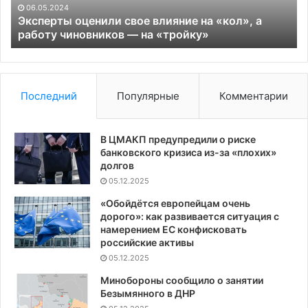
работу
на
06.05.2024
чиновников —
по
Эксперты оценили свое влияние на «кол», а
на
работу чиновников — на «тройку»
«тройку»
Последний
Популярные
Комментарии
В ЦМАКП предупредили о риске
банковского кризиса из-за «плохих»
долгов
05.12.2025
«Обойдётся европейцам очень
дорого»: как развивается ситуация с
намерением ЕС конфисковать
российские активы
05.12.2025
Минобороны сообщило о занятии
Безымянного в ДНР