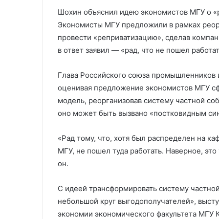
Китая и России
Клуни
Шохин объяснил идею экономистов МГУ о 
Экономисты МГУ предложили в рамках реор
провести «реприватизацию», сделав компа
в ответ заявил — «рад, что не пошел работа
Глава Российского союза промышленников 
оценивая предложение экономистов МГУ сф
модель, реорганизовав систему частной соб
оно может быть вызвано «постковидным си
«Рад тому, что, хотя был распределен на к
МГУ, не пошел туда работать. Наверное, эт
он.
С идеей трансформировать систему частной 
небольшой круг выгодополучателей», выст
экономии экономического факультета МГУ К