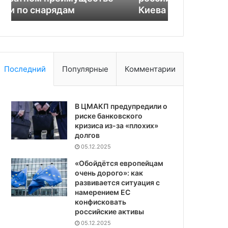
Киева
и Одесса
почему
и
ЕС
Одесса
не
решается
изъять
российские
Последний
Популярные
Комментарии
активы
в
пользу
Киева
В ЦМАКП предупредили о
риске банковского
кризиса из-за «плохих»
долгов
05.12.2025
«Обойдётся европейцам
очень дорого»: как
развивается ситуация с
намерением ЕС
конфисковать
российские активы
05.12.2025