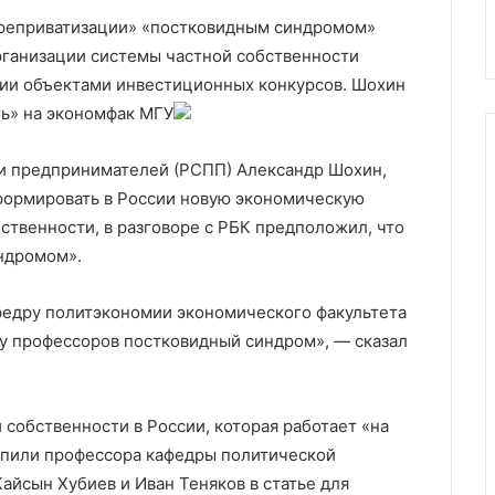
России по снарядам
«реприватизации» «постковидным синдромом»
ганизации системы частной собственности
нии объектами инвестиционных конкурсов. Шохин
ть» на экономфак МГУ
и предпринимателей (РСПП) Александр Шохин,
ормировать в России новую экономическую
ственности, в разговоре с РБК предположил, что
ндромом».
афедру политэкономии экономического факультета
о у профессоров постковидный синдром», — сказал
собственности в России, которая работает «на
упили профессора кафедры политической
айсын Хубиев и Иван Теняков в статье для