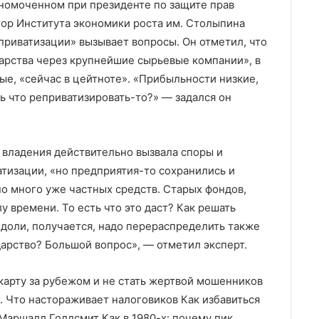
номоченном при президенте по защите прав
ор Института экономики роста им. Столыпина
приватизации» вызывает вопросы. Он отметил, что
дарства через крупнейшие сырьевые компании», в
ые, «сейчас в цейтноте». «Прибыльности низкие,
ь что реприватизировать-то?» — задался он
 владения действительно вызвала споры и
атизации, «но предприятия-то сохранились и
но много уже частных средств. Старых фондов,
у времени. То есть что это даст? Как решать
 доли, получается, надо перераспределить также
дарство? Большой вопрос», — отметил эксперт.
карту за рубежом и не стать жертвой мошенников
 Что настораживает налоговиков Как избавиться
Маршалл Голдсмит Как в 1980-х: почему пик