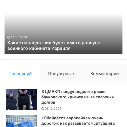
последствия
Шв
будет
от
иметь
пр
роспуск
о
военного
вы
кабинета
Ук
Израиля
€5
17.06.2024
мл
Какие последствия будет иметь роспуск
военного кабинета Израиля
Последний
Популярные
Комментарии
В ЦМАКП предупредили о риске
банковского кризиса из-за «плохих»
долгов
05.12.2025
«Обойдётся европейцам очень
дорого»: как развивается ситуация с