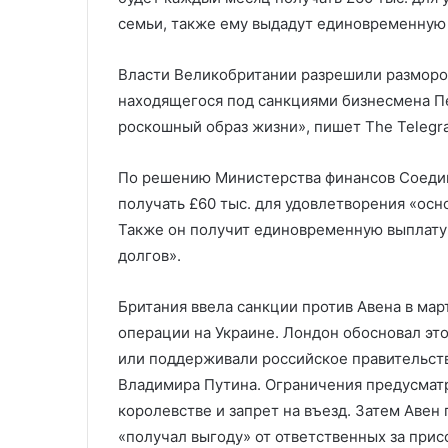
за пошлин Тра
пошлин
семьи, также ему выдадут единовременную
Трампа
Власти Великобритании разрешили разморози
находящегося под санкциями бизнесмена Пе
роскошный образ жизни», пишет The Telegr
По решению Министерства финансов Соеди
получать £60 тыс. для удовлетворения «осн
Также он получит единовременную выплату 
долгов».
Британия ввела санкции против Авена в мар
операции на Украине. Лондон обосновал эт
или поддерживали российское правительств
Владимира Путина. Ограничения предусматр
королевстве и запрет на въезд. Затем Авен
«получал выгоду» от ответственных за при