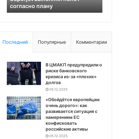
согласно плану
«Роснано»
Последний
Популярные
Комментарии
В ЦМАКП предупредили о
риске банковского
кризиса из-за «плохих»
долгов
05.12.2025
«Обойдётся европейцам
очень дорого»: как
развивается ситуация с
намерением ЕС
конфисковать
российские активы
05.12.2025