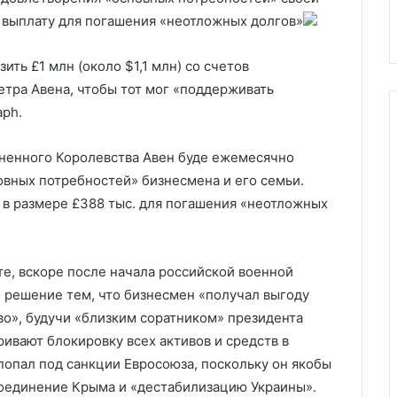
мпа
финансирование террористов
 выплату для погашения «неотложных долгов»
ть £1 млн (около $1,1 млн) со счетов
тра Авена, чтобы тот мог «поддерживать
aph.
ненного Королевства Авен буде ежемесячно
овных потребностей» бизнесмена и его семьи.
в размере £388 тыс. для погашения «неотложных
те, вскоре после начала российской военной
о решение тем, что бизнесмен «получал выгоду
о», будучи «близким соратником» президента
ивают блокировку всех активов и средств в
 попал под санкции Евросоюза, поскольку он якобы
соединение Крыма и «дестабилизацию Украины».