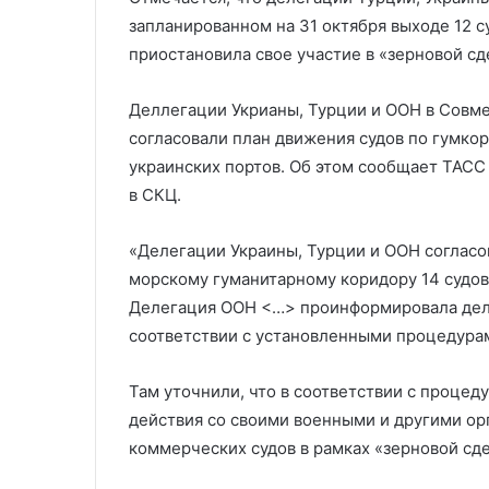
направлениях
со стороны к
запланированном на 31 октября выходе 12 с
приостановила свое участие в «зерновой с
Деллегации Укрианы, Турции и ООН в Совм
согласовали план движения судов по гумкори
украинских портов. Об этом сообщает ТАСС
в СКЦ.
«Делегации Украины, Турции и ООН согласов
морскому гуманитарному коридору 14 судов
Делегация ООН <…> проинформировала дел
соответствии с установленными процедурам
Там уточнили, что в соответствии с процед
действия со своими военными и другими ор
коммерческих судов в рамках «зерновой сде