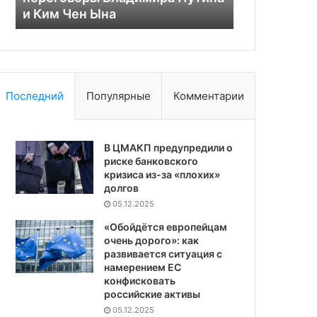
ядерное оружие
Украиной
Последний
Популярные
Комментарии
В ЦМАКП предупредили о
риске банковского
кризиса из-за «плохих»
долгов
05.12.2025
«Обойдётся европейцам
очень дорого»: как
развивается ситуация с
намерением ЕС
конфисковать
российские активы
05.12.2025