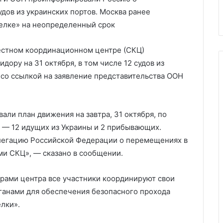
оролевской семьи
и Ким Чен Ына
и
удов из украинских портов. Москва ранее
Ким
делке» на неопределенный срок
Чен
Ына
естном координационном центре (СКЦ)
дору на 31 октября, в том числе 12 судов из
 со ссылкой на заявление представительства ООН
али план движения на завтра, 31 октября, по
 — 12 идущих из Украины и 2 прибывающих.
егацию Российской Федерации о перемещениях в
и СКЦ», — сказано в сообщении.
урами центра все участники координируют свои
ганами для обеспечения безопасного прохода
лки».