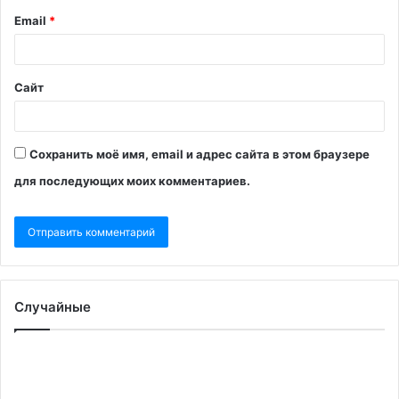
Email
*
Сайт
Сохранить моё имя, email и адрес сайта в этом браузере
для последующих моих комментариев.
Случайные
Ушаков
Pol
назвал
на
участников
«д