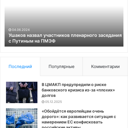
пленарного
Ро
заседания
вы
с
пр
Путиным
ко
на
ак
04.06.2024
ПМЭФ
Ушаков назвал участников пленарного заседания
с Путиным на ПМЭФ
Последний
Популярные
Комментарии
В ЦМАКП предупредили о риске
банковского кризиса из-за «плохих»
долгов
05.12.2025
«Обойдётся европейцам очень
дорого»: как развивается ситуация с
намерением ЕС конфисковать
российские активы