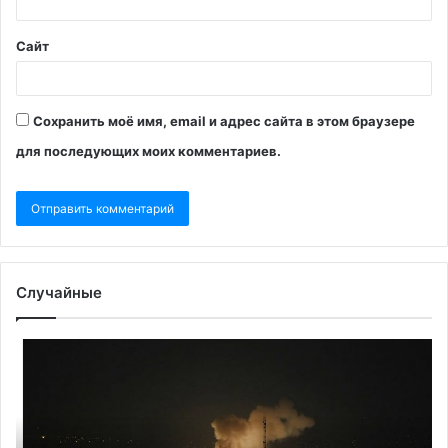
Сайт
Сохранить моё имя, email и адрес сайта в этом браузере
для последующих моих комментариев.
Случайные
Консул
Гл
Хорватии
«А
в
за
Израиле
об
и
ру