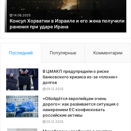
его
Си
жена
ли
получили
на
14.06.2025
ранения
вы
Консул Хорватии в Израиле и его жена получили
при
ранения при ударе Ирана
в
ударе
Ру
Ирана
Последний
Популярные
Комментарии
В ЦМАКП предупредили о риске
банковского кризиса из-за «плохих»
долгов
05.12.2025
«Обойдётся европейцам очень
дорого»: как развивается ситуация с
намерением ЕС конфисковать
российские активы
05.12.2025