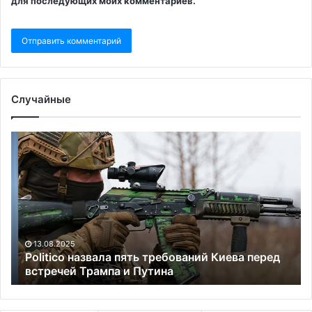
для последующих моих комментариев.
Случайные
Politico
Зе
назвала
пр
пять
ср
требований
со
Киева
со
перед
Н
встречей
Ук
Трампа
13.08.2025
и
Politico назвала пять требований Киева перед
Путина
встречей Трампа и Путина