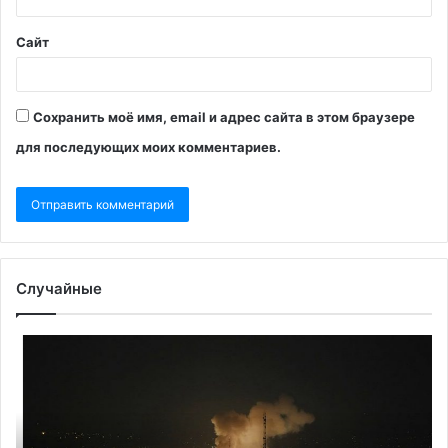
Сайт
Сохранить моё имя, email и адрес сайта в этом браузере
для последующих моих комментариев.
Случайные
Президент
«В
Ирана
ру
предупредил
ам
США
по
об
во