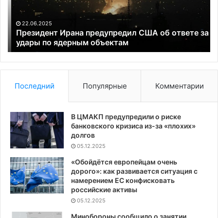
ответе
Фр
за
за
удары
о
22.06.2025
по
го
Президент Ирана предупредил США об ответе за
ядерным
удары по ядерным объектам
Па
объектам
вн
вк
в
по
Последний
Популярные
Комментарии
ук
лё
В ЦМАКП предупредили о риске
банковского кризиса из-за «плохих»
долгов
05.12.2025
«Обойдётся европейцам очень
дорого»: как развивается ситуация с
намерением ЕС конфисковать
российские активы
05.12.2025
Минобороны сообщило о занятии