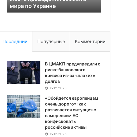
мира по Украине
приостанов
по
Украине
Последний
Популярные
Комментарии
В ЦМАКП предупредили о
риске банковского
кризиса из-за «плохих»
долгов
05.12.2025
«Обойдётся европейцам
очень дорого»: как
развивается ситуация с
намерением ЕС
конфисковать
российские активы
05.12.2025