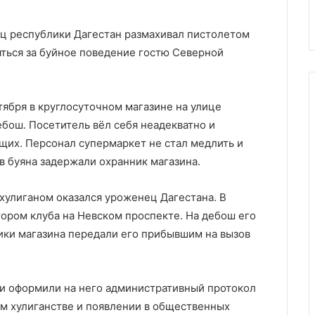
й
из-за ухода ЧВК «Вагнер»
«Вагнер»
ц республики Дагестан размахивал пистолетом
ться за буйное поведение гостю Северной
тября в круглосуточном магазине на улице
бош. Посетитель вёл себя неадекватно и
щих. Персонал супермаркет не стал медлить и
в буяна задержали охранник магазина.
хулиганом оказался уроженец Дагестана. В
ором клуба на Невском проспекте. На дебош его
ники магазина передали его прибывшим на вызов
 и оформили на него административный протокол
ком хулиганстве и появлении в общественных