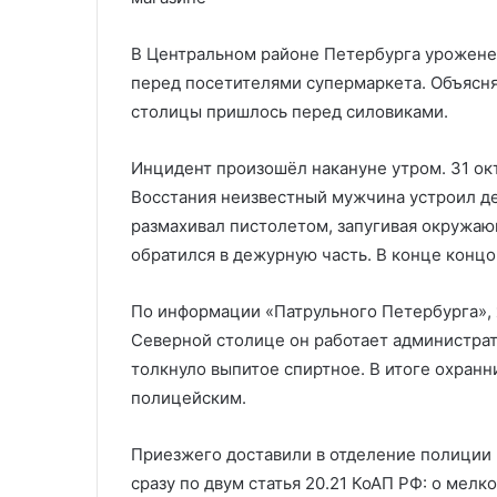
500 тыс. абонентов
ряда компани
тыс.
компаний
абонентов
В Центральном районе Петербурга урожене
перед посетителями супермаркета. Объясня
столицы пришлось перед силовиками.
Инцидент произошёл накануне утром. 31 ок
Восстания неизвестный мужчина устроил де
размахивал пистолетом, запугивая окружаю
обратился в дежурную часть. В конце концо
По информации «Патрульного Петербурга», 
Северной столице он работает администрат
толкнуло выпитое спиртное. В итоге охран
полицейским.
Приезжего доставили в отделение полиции
сразу по двум статья 20.21 КоАП РФ: о мел