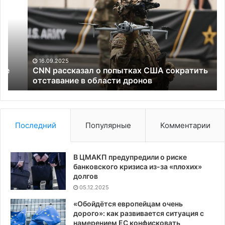
о
и
попытках
вс
США
по
сократить
ру
отставание
ту
в
сп
16.09.2025
области
по
CNN рассказал о попытках США сократить
дронов
отставание в области дронов
ку
Аб
Последний
Популярные
Комментарии
В ЦМАКП предупредили о риске
банковского кризиса из-за «плохих»
долгов
05.12.2025
«Обойдётся европейцам очень
дорого»: как развивается ситуация с
намерением ЕС конфисковать