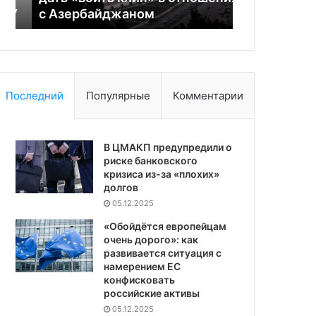
У
с Азербайджаном
на Западно
с
Западном
Азербайджаном
берегу
Последний
Популярные
Комментарии
В ЦМАКП предупредили о
риске банковского
кризиса из-за «плохих»
долгов
05.12.2025
«Обойдётся европейцам
очень дорого»: как
развивается ситуация с
намерением ЕС
конфисковать
российские активы
05.12.2025