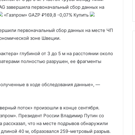
развала линии фронта для ВС
 AG завершила первоначальный сбор данных на
«Газпром»
GAZP
₽169,8
-0,07%
Купить
вершили первоначальный сбор данных на месте ЧП
кономической зоне Швеции.
ктера» глубиной от 3 до 5 м на расстоянии около
кратерами полностью разрушен, ее фрагменты
олученные в ходе обследования данные», —
верный поток» произошли в конце сентября.
азпром». Президент России Владимир Путин со
а рассказал, что на месте подрывов обнаружили
у длиной 40 м, образовался 259-метровый разрыв.