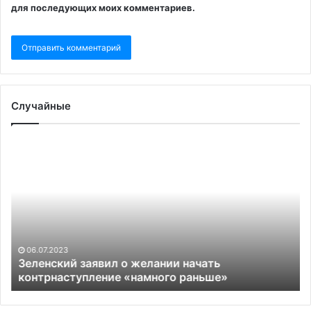
для последующих моих комментариев.
Случайные
Зеленский
Пр
заявил
вз
о
на
желании
за
начать
в
контрнаступление
Се
«намного
По
раньше»
по
06.07.2023
35
Зеленский заявил о желании начать
контрнаступление «намного раньше»
че