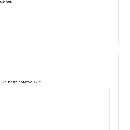
осквы.
ьные поля помечены
*