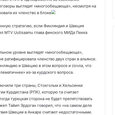
Huawei
партнерство
реговоры выглядят «многообещающе», несмотря на
овала их членство в блоке
онную стратегию, если Финляндия и Швеция
вил MTV Uutisaamu глава финского МИДа Пекка
альном уровне выглядят «многообещающе»,
не ратифицировала членство двух стран в альянсе.
инляндию и Швецию в этом вопросе и сочла, что
блематичнее» из-за курдского вопроса.
ключили три страны, Стокгольм и Хельсинки
ии Курдистана (РПК), которую та считает
тогда турецкая сторона не будет препятствовать
жеп Тайип Эрдоган говорил, что «на самом деле
твия Швеции в Анкаре считают недостаточными.