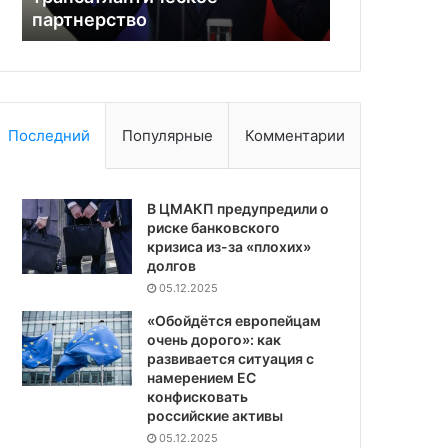
шведские «Грифоны»
Карта на 
Последний
Популярные
Комментарии
В ЦМАКП предупредили о
риске банковского
кризиса из-за «плохих»
долгов
05.12.2025
«Обойдётся европейцам
очень дорого»: как
развивается ситуация с
намерением ЕС
конфисковать
российские активы
05.12.2025