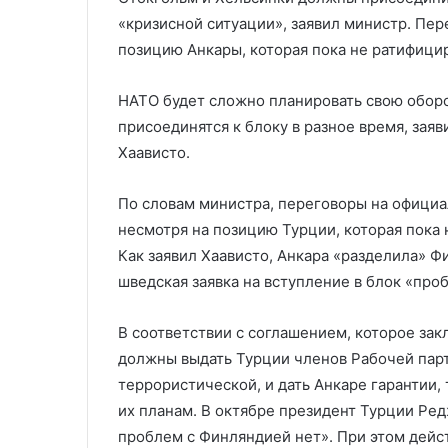
российскую песню
лоббистами 
лидерами
лоббистами
«кризисной ситуации», заявил министр. Пе
G7
Huawei
позицию Анкары, которая пока не ратифицир
под
российскую
НАТО будет сложно планировать свою обор
песню
присоединятся к блоку в разное время, зая
Хаависто.
По словам министра, переговоры на офици
несмотря на позицию Турции, которая пока 
Как заявил Хаависто, Анкара «разделила» Ф
шведская заявка на вступление в блок «про
В соответствии с соглашением, которое за
должны выдать Турции членов Рабочей парт
террористической, и дать Анкаре гарантии, 
их планам. В октябре президент Турции Ред
проблем с Финляндией нет». При этом дейс