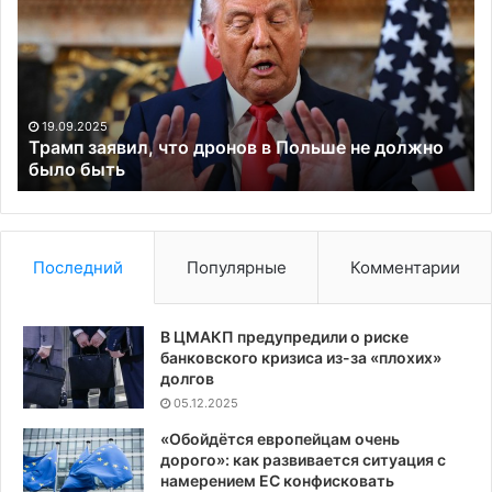
что
за
дронов
бе
в
в
Польше
Ки
не
Ин
должно
19.09.2025
было
Трамп заявил, что дронов в Польше не должно
быть
было быть
Последний
Популярные
Комментарии
В ЦМАКП предупредили о риске
банковского кризиса из-за «плохих»
долгов
05.12.2025
«Обойдётся европейцам очень
дорого»: как развивается ситуация с
намерением ЕС конфисковать