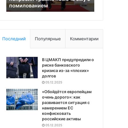
к пенсиям народных артистов
ошибки, а к
к
кто —
пенсиям
нет
народных
артистов
Последний
Популярные
Комментарии
В ЦМАКП предупредили о
риске банковского
кризиса из-за «плохих»
долгов
05.12.2025
«Обойдётся европейцам
очень дорого»: как
развивается ситуация с
намерением ЕС
конфисковать
российские активы
05.12.2025