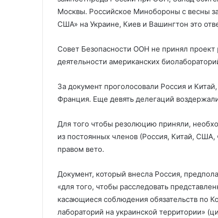
ЕС в Молдавии
израильского 
паспорта
Москвы. Российское Минобороны с весны з
США» на Украине, Киев и Вашингтон это отв
Совет Безопасности ООН не принял проект
деятельности американских биолабораторий
За документ проголосовали Россия и Китай
Франция. Еще девять делегаций воздержали
Для того чтобы резолюцию приняли, необход
из постоянных членов (Россия, Китай, США,
правом вето.
Документ, который внесла Россия, предпол
«для того, чтобы расследовать представлен
касающиеся соблюдения обязательств по Ко
лабораторий на украинской территории» (ци