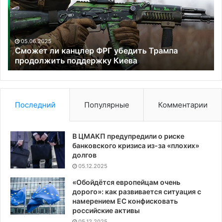
Трампа
Ро
продолжить
ав
поддержку
от
Киева
из
05.06.2025
по
Сможет ли канцлер ФРГ убедить Трампа
продолжить поддержку Киева
ар
Последний
Популярные
Комментарии
В ЦМАКП предупредили о риске
банковского кризиса из-за «плохих»
долгов
05.12.2025
«Обойдётся европейцам очень
дорого»: как развивается ситуация с
намерением ЕС конфисковать
российские активы
05.12.2025