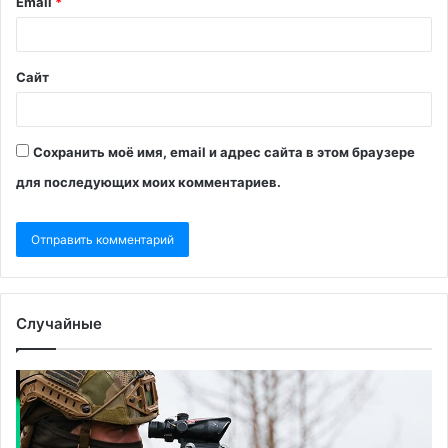
Email
*
Сайт
Сохранить моё имя, email и адрес сайта в этом браузере
для последующих моих комментариев.
Случайные
Сможет ли
По
канцлер
в
ФРГ
ш
убедить
дл