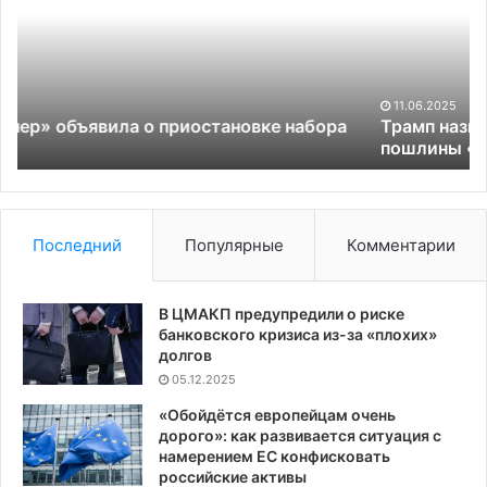
разрешение
суда
вводить
пошлины
«для
11.06.2025
защиты»
ора
Трамп назвал победой разрешение суда вводит
США
пошлины «для защиты» США
Последний
Популярные
Комментарии
В ЦМАКП предупредили о риске
банковского кризиса из-за «плохих»
долгов
05.12.2025
«Обойдётся европейцам очень
дорого»: как развивается ситуация с
намерением ЕС конфисковать
российские активы