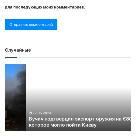
для последующих моих комментариев.
Случайные
Вучич
Pol
подтвердил
ра
экспорт
че
оружия
С
на
гр
€800
«с
млн,
са
которое
Гр
22.06.2024
могло
Вучич подтвердил экспорт оружия на €800 млн,
пойти
которое могло пойти Киеву
Киеву