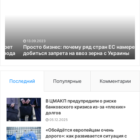
бизнес:
Из
почему
и
ряд
ХА
стран
Гл
ЕС
намерены
добиться
13.09.2023
запрета
Просто бизнес: почему ряд стран ЕС намерены
а
на
добиться запрета на ввоз зерна с Украины
ввоз
зерна
с
Украины
Последний
Популярные
Комментарии
В ЦМАКП предупредили о риске
банковского кризиса из-за «плохих»
долгов
05.12.2025
«Обойдётся европейцам очень
дорого»: как развивается ситуация с